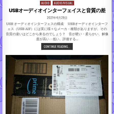
AUDIO
AUDIO/VISUAL
Posted in
USBオーディオインターフェイスと音質の差
PUBLISHED DATE:
2021年4月29日
USB オーディオインターフェスの構成 USBオーディオインターフ
ェス（USB AIF）には実に様々なメーカ・種類がありますが、その
音質の違いはどこから来るのでしょう？ 音が硬い・柔らかい、解像
度が高い・低い、評価する…
USBオーディオインターフェイ
CONTINUE READING...