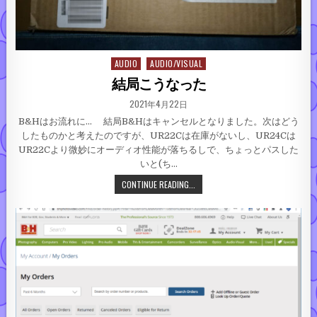
AUDIO
AUDIO/VISUAL
Posted in
結局こうなった
PUBLISHED DATE:
2021年4月22日
B&Hはお流れに… 結局B&Hはキャンセルとなりました。次はどう
したものかと考えたのですが、UR22Cは在庫がないし、UR24Cは
UR22Cより微妙にオーディオ性能が落ちるしで、ちょっとパスした
いと(ち…
結局こうなった
CONTINUE READING...