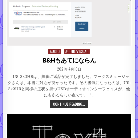
AUDIO
AUDIO/VISUAL
Posted in
B&Hもあてにならん
PUBLISHED DATE:
2021年4月10日
US-2x2HRは、無事に返品が完了しました。マークスミュージッ
クさんは、本当に対応が良かったです。その後気になったのは、US-
2x2HRと同様の症状を持つUSBオーディオインターフェイスが、他
にもあるらしい点です。「…
B&Hもあてにならん
CONTINUE READING...