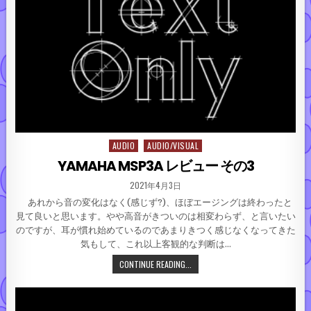
AUDIO
AUDIO/VISUAL
Posted in
YAMAHA MSP3A レビュー その3
PUBLISHED DATE:
2021年4月3日
あれから音の変化はなく(感じず?)、ほぼエージングは終わったと
見て良いと思います。やや高音がきついのは相変わらず、と言いたい
のですが、耳が慣れ始めているのであまりきつく感じなくなってきた
気もして、これ以上客観的な判断は…
YAMAHA MSP3A レビュー その3
CONTINUE READING...