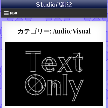
Skip to content
MENU
カテゴリー:
Audio/Visual