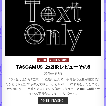
AUDIO
AUDIO/VISUAL
Posted in
TASCAM US-2x2HR レビュー その5
PUBLISHED DATE:
2021年4月2日
問い合わせから7営業日は経過したので、不具合の現象が確認でき
たかどうかだけでも教えて欲しい、とサポートに催促をしたところ、
その日のうちに回答が来ました。結論から言うと、Windows用ドラ
イバの不具合のようで、サポート…
TASCAM US-2X2HR レビュー その
CONTINUE READING...