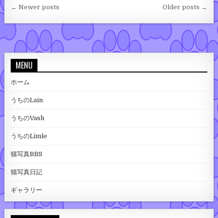
投稿ナビゲーション
← Newer posts
Older posts →
MENU
ホーム
うちのLain
うちのVash
うちのLimle
猫写真BBS
猫写真日記
ギャラリー