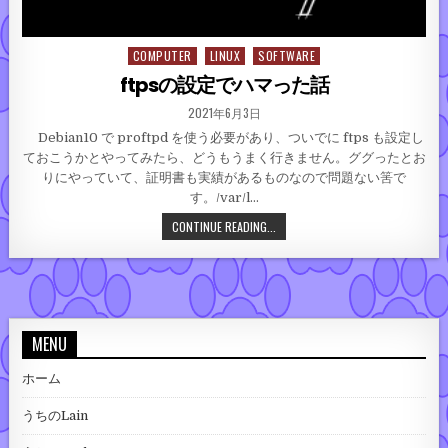
COMPUTER
LINUX
SOFTWARE
Posted in
ftpsの設定でハマった話
PUBLISHED DATE:
2021年6月3日
Debian10 で proftpd を使う必要があり、ついでに ftps も設定し
ておこうかとやってみたら、どうもうまく行きません。ググったとお
りにやっていて、証明書も実績があるものなので問題ない筈で
す。/var/l…
FTPSの設定でハマった話
CONTINUE READING...
MENU
ホーム
うちのLain