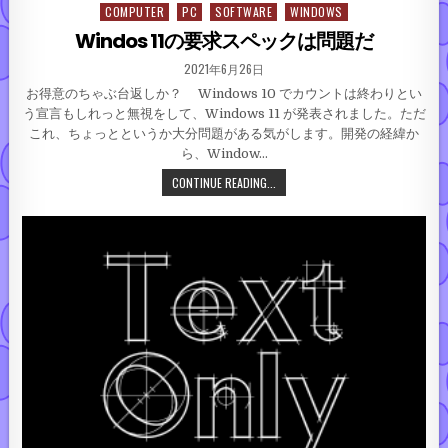
COMPUTER
PC
SOFTWARE
WINDOWS
Posted in
Windos 11の要求スペックは問題だ
PUBLISHED DATE:
2021年6月26日
お得意のちゃぶ台返しか？ Windows 10 でカウントは終わりとい
う宣言もしれっと無視をして、Windows 11 が発表されました。ただ
これ、ちょっとというか大分問題がある気がします。開発の経緯か
ら、Window…
WINDOS 11の要求スペックは問
CONTINUE READING...