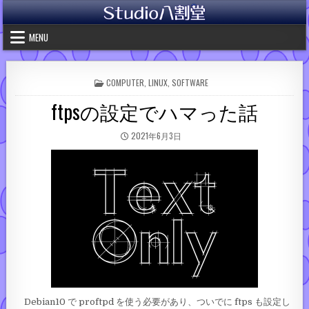
Skip to content
MENU
POSTED IN
COMPUTER
,
LINUX
,
SOFTWARE
ftpsの設定でハマった話
PUBLISHED DATE:
2021年6月3日
Debian10 で proftpd を使う必要があり、ついでに ftps も設定し