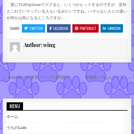
更にTLSOptionsでググると、いくつかヒットするのですが、意外
とこれでハマっている人もいるみたいですね。ハマらない人との違い
が何かは気になるところですが…
SHARE:
TWITTER
FACEBOOK
PINTEREST
LINKEDIN
Author:
wing
投稿ナビゲーション
← Windos 11の要求スペックは問題だ
安物買いのなんとやら… →
MENU
ホーム
うちのLain