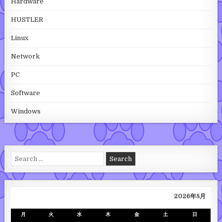
Hardware
HUSTLER
Linux
Network
PC
Software
Windows
Search for:
2026年8月
月
火
水
木
金
土
日