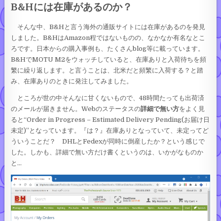
B&Hには在庫があるのか？
そんな中、B&Hと言う海外の通販サイトには在庫があるのを発見
しました。B&HはAmazon程ではないものの、なかなか有名なとこ
ろです。日本からの購入事例も、たくさんblog等に載っています。
B&HでMOTU M2をウォッチしていると、在庫ありと入荷待ちを頻
繁に繰り返します。と言うことは、北米だと頻繁に入荷する？と踏
み、在庫ありのときに発注してみました。
ところが世の中そんなに甘くないもので、48時間たっても出荷済
のメールが届きません。Webのステータスの
詳細で無い方
をよく見
ると“Order in Progress – Estimated Delivery Pending(お届け日
未定)”となっています。『は？』在庫ありとなっていて、未定ってど
ういうことだ？ DHLとFedexが同時に倒産したか？という感じで
した。しかも、詳細で無い方だけ書くというのは、いかがなものか
と…