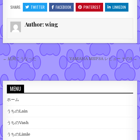
SHARE:
TWITTER
FACEBOOK
PINTEREST
LINKEDIN
Author:
wing
投稿ナビゲーション
← 結局こうなった
YAMAHA MSP3A レビュー その3 →
MENU
ホーム
うちのLain
うちのVash
うちのLimle