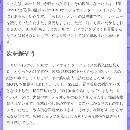
クさんは、本当に対応が良かったです。その後気になったのは、US-
2x2HRと同様の症状を持つUSBオーディオインターフェイスが、他
にもあるらしい点です。「らしい」というのは曖昧ですが、レビュー
を読んでいたらたまたま発見しました。ただ、前にも書いたかもしれ
ませんが、1000円ちょっとのUSBオーディオアダプタでも普通そん
なことは起きないわけで、やはり製品としては問題ありだと思いま
す。
次を探そう
というわけで、USBオーディオインターフェイスの購入は仕切り
直しとなったわけですが、候補はUR24Cあたりかなと書いたものの
細かい点でしっくりこず、その筋の友人に訪ねたところSSLや
MOTUを推薦されました。しかし、SSLは、置き場所の問題でパス
となりました。MOTUの方は、実は物凄く気になっていました。レ
ベルメータは、大昔のオーディオ少年の心をくすぐります。性能も絶
賛されています。価格は少し高めですが、コスパはかなりのものでし
ょう。ただし、致命的な問題があります。それは、在庫がすっからか
んな状態です。Webショップを見ると3ヵ月とか4ヵ月待ちはざらと
言う感じでした。