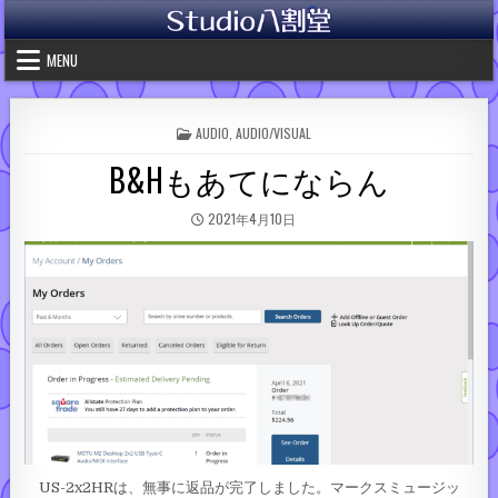
Skip to content
MENU
POSTED IN
AUDIO
,
AUDIO/VISUAL
B&Hもあてにならん
PUBLISHED DATE:
2021年4月10日
US-2x2HRは、無事に返品が完了しました。マークスミュージッ