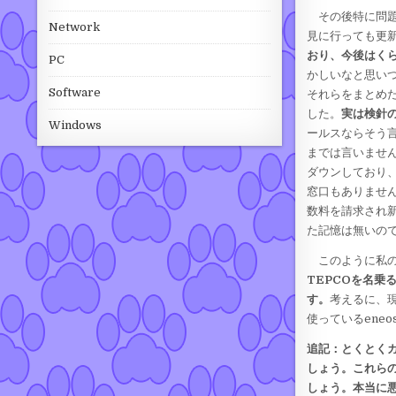
その後特に問題
Network
見に行っても更
おり、今後はくら
PC
かしいなと思い
Software
それらをまとめ
した。
実は検針
Windows
ールスならそう
までは言いませ
ダウンしており
窓口もありません
数料を請求され
た記憶は無いの
このように私の
TEPCOを名
す。
考えるに、
使っているene
追記：とくとく
しょう。これら
しょう。本当に