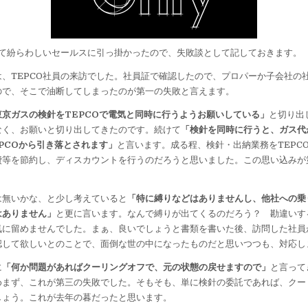
めて紛らわしいセールスに引っ掛かったので、失敗談として記しておきます。
、TEPCO社員の来訪でした。社員証で確認したので、プロパーか子会社の
ので、そこで油断してしまったのが第一の失敗と言えます。
東京ガスの検針をTEPCOで電気と同時に行うようお願いしている」
と切り出
なく、お願いと切り出してきたのです。続けて
「検針を同時に行うと、ガス代
PCOから引き落とされます」
と言います。成る程、検針・出納業務をTEPC
費等を節約し、ディスカウントを行うのだろうと思いました。この思い込みが
無いかな、と少し考えていると
「特に縛りなどはありませんし、他社への乗
はありません」
と更に言います。なんで縛りが出てくるのだろう？ 勘違いす
気に留めませんでした。まぁ、良いでしょうと書類を書いた後、訪問した社員
認して欲しいとのことで、面倒な世の中になったものだと思いつつも、対応し
に
「何か問題があればクーリングオフで、元の状態の戻せますので」
と言って
めまず、これが第三の失敗でした。そもそも、単に検針の委託であれば、クー
しょう。これが去年の暮だったと思います。