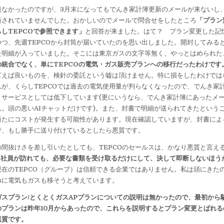
なかったのですが、3月末になってもでんき家計簿更新のメールが来ないし
新されていませんでした。おかしいのでメールで問合せをしたところ
「プラン
しTEPCOで参照できます」
と回答が来ました。はて？ プラン変更した記
つつ、先週TEPCOから封筒が届いていたのを思い出しました。開封してみる
た明細が入っていました。そこには東京ガスの文字等無く、やっとはめられた
の統合でなく、単にTEPCOの電気・ガス販売プランへの移行だったわけです
言えば良いものを、検針の委託という嘘は頂けません。特に損をしたわけでは
んが、くらしTEPCOでは過去の電気使用量が判らなくなったので、でんき家
、サービスとしては低下しています(更にいうなら、でんき家計簿にあったメ
。頭の悪いAIチャットだけです)。また、封書で明細が送られてきたというこ
新たにコストが発生する可能性があります。現在確認していますが、封書によ
で、もし勝手に送り付けているとしたら悪質です。
間抜けさを差し引いたとしても、TEPCOのセールスは、かなり悪質と言え
乗る社員が訪れても、必要な書類を受け取るだけにして、決して即断しないほう
現在のTEPCO（グループ）は信頼できる企業ではありません。私は頭にきた
osに電気もガスも移そうと考えています。
ガスプラン/とくとくガスAPプランについての説明は無かったので、最初から
のプランは昨年10月からあったので、これらを説明するとプラン変更とばれる
悪質です。