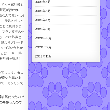
2021年6月
、でんき家計簿を
変更が行われて
2021年5月
憶なんて無いしお
2021年4月
と、電気とガスと
ことに気付きま
2021年3月
。
プラン変更のセ
ないので詐欺と
2020年3月
計簿よりグレード
2020年2月
ールの問い合わせ
とは、110円手
2019年11月
る明細を請求し
るでしょう。
もし
が良いと思いま
ので、ガソリンで
騙す気だったので
のを嫌ったので