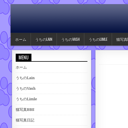
Skip to content
ホーム
うちのLAIN
うちのVASH
うちのLIMLE
猫写真B
MENU
ホーム
うちのLain
うちのVash
うちのLimle
猫写真BBS
猫写真日記