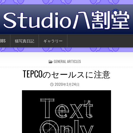
BS
猫写真日記
ギャラリー
POSTED IN
GENERAL ARTICLES
TEPCOのセールスに注意
PUBLISHED DATE:
2020年3月24日