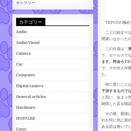
ギャラリー
カテゴリー
TEPCOの極
Audio
ことの始まりは
間違いなかった
Audio/Visual
この社員は「
Camera
う、セールスで
ます。料金もTE
Car
で、その分人件
た。
Computer
特に悪いことは
Digital camera
干渉するもので
General articles
と思い、あまり
納得した旨を確
Hardware
その後、最後
HUSTLER
れも特に気に留
ある訳は無いで
Linux