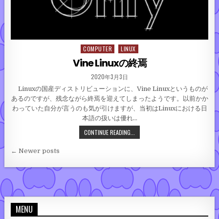
COMPUTER
LINUX
Posted in
Vine Linuxの終焉
PUBLISHED DATE:
2020年3月3日
Linuxの国産ディストリビューションに、Vine Linuxというものが
あるのですが、残念ながら終焉を迎えてしまったようです。以前かか
わっていた自分が言うのも気が引けますが、当初はLinuxにおける日
本語の扱いは優れ…
VINE LINUXの終焉
CONTINUE READING...
投稿ナビゲーション
← Newer posts
MENU