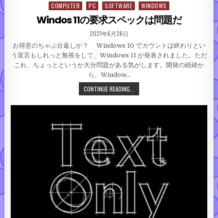
COMPUTER
PC
SOFTWARE
WINDOWS
Posted in
Windos 11の要求スペックは問題だ
PUBLISHED DATE:
2021年6月26日
お得意のちゃぶ台返しか？ Windows 10 でカウントは終わりとい
う宣言もしれっと無視をして、Windows 11 が発表されました。ただ
これ、ちょっとというか大分問題がある気がします。開発の経緯か
ら、Window…
WINDOS 11の要求スペックは問
CONTINUE READING...