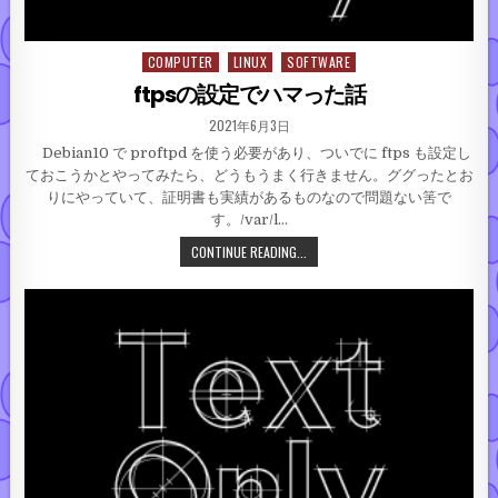
COMPUTER
LINUX
SOFTWARE
Posted in
ftpsの設定でハマった話
PUBLISHED DATE:
2021年6月3日
Debian10 で proftpd を使う必要があり、ついでに ftps も設定し
ておこうかとやってみたら、どうもうまく行きません。ググったとお
りにやっていて、証明書も実績があるものなので問題ない筈で
す。/var/l…
FTPSの設定でハマった話
CONTINUE READING...