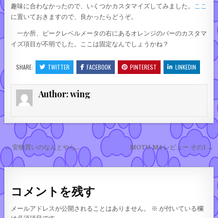
趣味に合わなかったので、いくつかカスタマイズしてみました。
ここ
に置いておきますので、良かったらどうぞ。
一か所、ピークレベルメータの右にあるオレンジのバーのカスタマ
イズ項目が不明でした。ここは固定なんでしょうかね？
SHARE:
TWITTER
FACEBOOK
PINTEREST
LINKEDIN
Author:
wing
投稿ナビゲーション
← 安物買いのなんとやら…
MOTU M4 レビュー その1 →
コメントを残す
メールアドレスが公開されることはありません。
※
が付いている欄