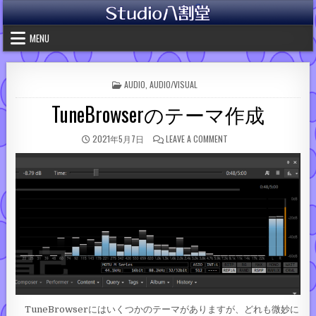
Skip to content
MENU
POSTED IN
AUDIO
,
AUDIO/VISUAL
TuneBrowserのテーマ作成
PUBLISHED DATE:
ON TUNEBROWSERの
2021年5月7日
LEAVE A COMMENT
TuneBrowserにはいくつかのテーマがありますが、どれも微妙に