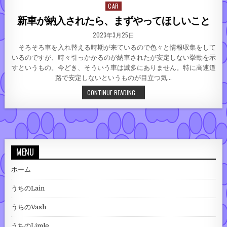
CAR
Posted in
新車が納入されたら、まずやってほしいこと
PUBLISHED DATE:
2023年3月25日
そろそろ車を入れ替える時期が来ているので色々と情報収集をして
いるのですが、時々引っかかるのが納車されたが安定しない挙動を示
すというもの。今どき、そういう車は滅多にありません。特に高速道
路で安定しないというものが目立つ気…
新車が納入されたら、まずやっ
CONTINUE READING...
MENU
ホーム
うちのLain
うちのVash
うちのLimle