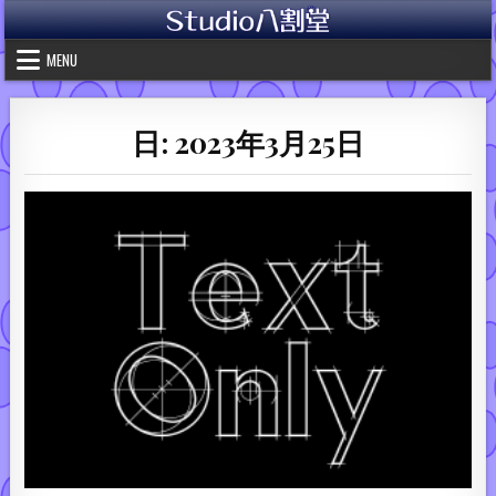
Skip to content
MENU
日:
2023年3月25日